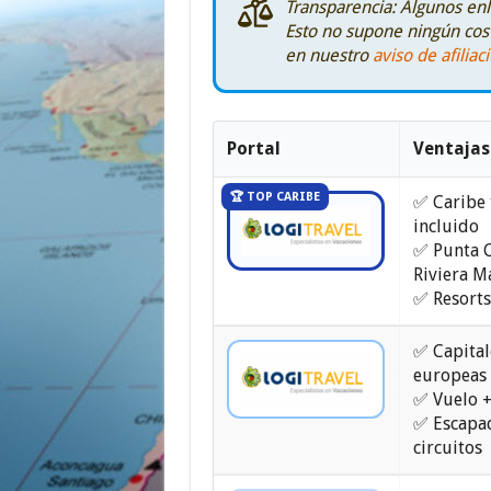
Transparencia: Algunos enl
Esto no supone ningún cost
en nuestro
aviso de afiliac
Portal
Ventajas
🏆 TOP CARIBE
✅ Caribe
incluido
✅ Punta 
Riviera M
✅ Resorts
✅ Capital
europeas
✅ Vuelo +
✅ Escapa
circuitos