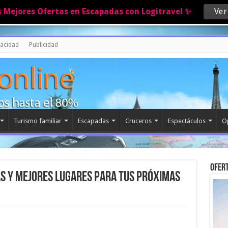
s Mejores Ofertas en Escapadas con Logitravel ✨
Ver
vacidad
Publicidad
Turismo familiar
Escapadas
Cruceros
Espectáculos
O
Ofert
ías y mejores lugares para tus próximas