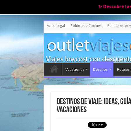
✨ Descubre la
Aviso Legal
Politica de Cookies
Politica de pri
Vacaciones
Destinos
Hoteles
Destinos de viaje: ideas, gu
vacaciones