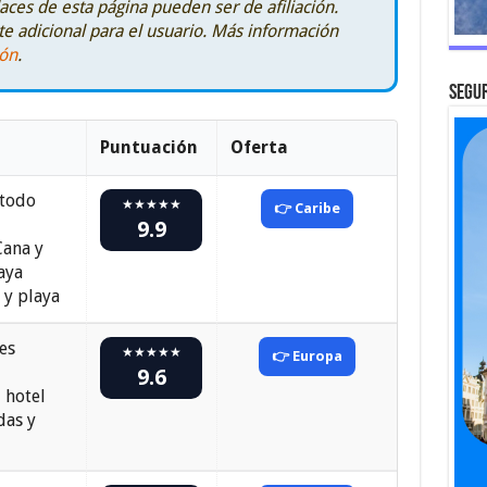
aces de esta página pueden ser de afiliación.
e adicional para el usuario. Más información
ión
.
SEGUR
Puntuación
Oferta
 todo
★★★★★
👉 Caribe
9.9
Cana y
aya
 y playa
es
★★★★★
👉 Europa
9.6
 hotel
das y