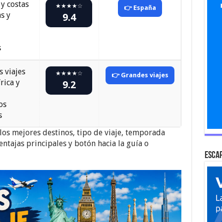
y costas
★★★★☆
👉 España
s y
9.4
s
 viajes
★★★★☆
👉 Grandes viajes
rica y
9.2
os
s
los mejores destinos, tipo de viaje, temporada
ntajas principales y botón hacia la guía o
Escap