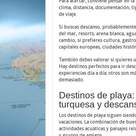
Para acertar, conviene pensar en la
clima, distancia, documentación, ti
de viaje.
Si buscas descanso, probablemente 
del mar, resorts, arena blanca, agu
cambio, si prefieres cultura, gas
capitales europeas, ciudades histó
También debes valorar si quieres u
Hay destinos perfectos para ir des
experiencias día a día; otros son 
demasiado.
Destinos de playa:
turquesa y descan
Los destinos de playa siguen siend
vacaciones. La combinación de buen 
actividades acuáticas y paisajes rel
y grupos de amigos.