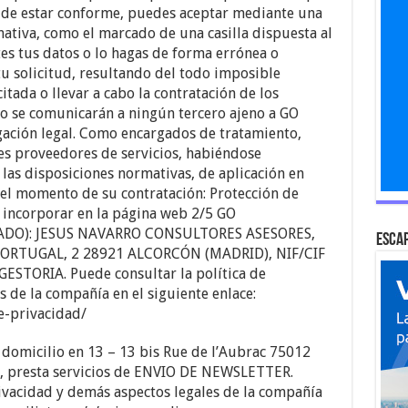
so de estar conforme, puedes aceptar mediante una
mativa, como el marcado de una casilla dispuesta al
ites tus datos o lo hagas de forma errónea o
u solicitud, resultando del todo imposible
itada o llevar a cabo la contratación de los
 no se comunicarán a ningún tercero ajeno a GO
ción legal. Como encargados de tratamiento,
es proveedores de servicios, habiéndose
as disposiciones normativas, de aplicación en
 el momento de su contratación: Protección de
a incorporar en la página web 2/5 GO
ADO): JESUS NAVARRO CONSULTORES ASESORES,
Escap
 PORTUGAL, 2 28921 ALCORCÓN (MADRID), NIF/CIF
GESTORIA. Puede consultar la política de
 de la compañía en el siguiente enlace:
e-privacidad/
domicilio en 13 – 13 bis Rue de l’Aubrac 75012
, presta servicios de ENVIO DE NEWSLETTER.
rivacidad y demás aspectos legales de la compañía