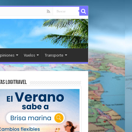
piniones
Vuelos
Transporte
as Logitravel