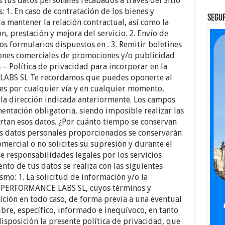
us datos personales recabados a través del Sitio
s: 1. En caso de contratación de los bienes y
SEGUR
ra mantener la relación contractual, así como la
n, prestación y mejora del servicio. 2. Envío de
los formularios dispuestos en . 3. Remitir boletines
iones comerciales de promociones y/o publicidad
s – Política de privacidad para incorporar en la
ABS SL Te recordamos que puedes oponerte al
es por cualquier vía y en cualquier momento,
 la dirección indicada anteriormente. Los campos
entación obligatoria, siendo imposible realizar las
ortan esos datos. ¿Por cuánto tiempo se conservan
os datos personales proporcionados se conservarán
mercial o no solicites su supresión y durante el
e responsabilidades legales por los servicios
nto de tus datos se realiza con las siguientes
smo: 1. La solicitud de información y/o la
GO PERFORMANCE LABS SL, cuyos términos y
ición en todo caso, de forma previa a una eventual
libre, específico, informado e inequívoco, en tanto
sposición la presente política de privacidad, que