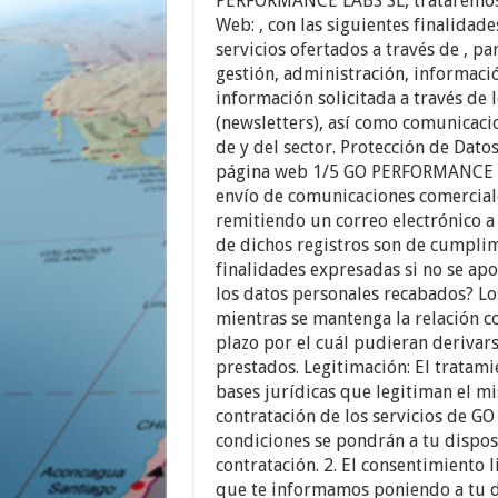
PERFORMANCE LABS SL, trataremos t
Web: , con las siguientes finalidade
servicios ofertados a través de , pa
gestión, administración, informació
información solicitada a través de 
(newsletters), así como comunicac
de y del sector. Protección de Dato
página web 1/5 GO PERFORMANCE L
envío de comunicaciones comercial
remitiendo un correo electrónico a
de dichos registros son de cumplim
finalidades expresadas si no se ap
los datos personales recabados? L
mientras se mantenga la relación co
plazo por el cuál pudieran derivars
prestados. Legitimación: El tratamie
bases jurídicas que legitiman el mi
contratación de los servicios de 
condiciones se pondrán a tu dispos
contratación. 2. El consentimiento 
que te informamos poniendo a tu di