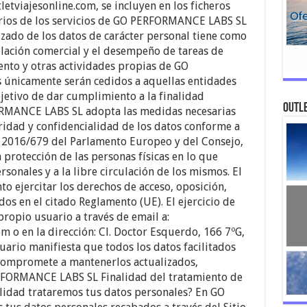
etviajesonline.com, se incluyen en los ficheros
rios de los servicios de GO PERFORMANCE LABS SL
zado de los datos de carácter personal tiene como
elación comercial y el desempeño de tareas de
nto y otras actividades propias de GO
únicamente serán cedidos a aquellas entidades
jetivo de dar cumplimiento a la finalidad
Outle
RMANCE LABS SL adopta las medidas necesarias
gridad y confidencialidad de los datos conforme a
) 2016/679 del Parlamento Europeo y del Consejo,
a protección de las personas físicas en lo que
sonales y a la libre circulación de los mismos. El
 ejercitar los derechos de acceso, oposición,
dos en el citado Reglamento (UE). El ejercicio de
propio usuario a través de email a:
o en la dirección: Cl. Doctor Esquerdo, 166 7ºG,
uario manifiesta que todos los datos facilitados
e compromete a mantenerlos actualizados,
FORMANCE LABS SL Finalidad del tratamiento de
alidad trataremos tus datos personales? En GO