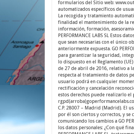
formularios del Sitio web: www.outl
automatizados específicos de usua
La recogida y tratamiento automati
finalidad el mantenimiento de la r
información, formación, asesoramie
PERFORMANCE LABS SL Estos datos 
que sean necesarias con el único ob
anteriormente expuesta. GO PERFO
para garantizar la seguridad, inte
lo dispuesto en el Reglamento (UE
de 27 de abril de 2016, relativo a l
respecta al tratamiento de datos per
usuario podrá en cualquier momento
rectificación y cancelación reconoci
estos derechos puede realizarlo el 
rgpd(arroba)goperformancelabs.com 
C.P. 28007 – Madrid (Madrid). El us
por él son ciertos y correctos, y s
comunicando los cambios a GO PER
los datos personales: ¿Con qué fin