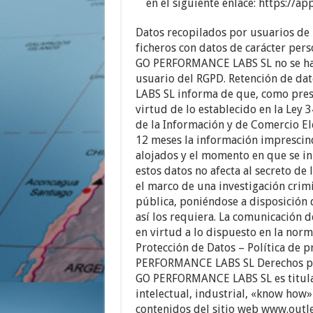
en el siguiente enlace: https://a
Datos recopilados por usuarios de l
ficheros con datos de carácter per
GO PERFORMANCE LABS SL no se hac
usuario del RGPD. Retención de d
LABS SL informa de que, como prest
virtud de lo establecido en la Ley 
de la Información y de Comercio El
12 meses la información imprescindi
alojados y el momento en que se ini
estos datos no afecta al secreto de
el marco de una investigación crimi
pública, poniéndose a disposición d
así los requiera. La comunicación d
en virtud a lo dispuesto en la norm
Protección de Datos – Política de 
PERFORMANCE LABS SL Derechos pro
GO PERFORMANCE LABS SL es titular
intelectual, industrial, «know how»
contenidos del sitio web www.outlet