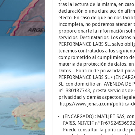
tras la lectura de la misma, en ca
declaración o una clara acción afir
efecto. En caso de que no nos facil
incompleta, no podremos atender t
proporcionarte la información solic
servicios. Destinatarios: Los datos
PERFORMANCE LABS SL, salvo obliga
tenemos contratados a los siguient
comprometido al cumplimiento de l
materia de protección de datos, en
Datos – Política de privacidad par
PERFORMANCE LABS SL • (ENCARG
SL, con domicilio en AVENIDA DE
nº B80187743, presta servicios de 
privacidad y demás aspectos legales
https://www.jenasa.com/politica-d
(ENCARGADO) : MAILJET SAS, con 
PARIS, NIF/CIF nº Fr67524536992
Puede consultar la política de p