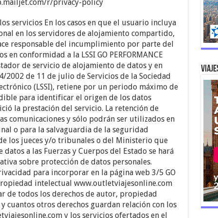
pp.mailjet.com/r/privacy-policy
os servicios En los casos en que el usuario incluya
sonal en los servidores de alojamiento compartido,
e responsable del incumplimiento por parte del
atos en conformidad a la LSSI GO PERFORMANCE
ador de servicio de alojamiento de datos y en
Viaje
34/2002 de 11 de julio de Servicios de la Sociedad
ectrónico (LSSI), retiene por un periodo máximo de
ble para identificar el origen de los datos
ció la prestación del servicio. La retención de
 las comunicaciones y sólo podrán ser utilizados en
nal o para la salvaguardia de la seguridad
e los jueces y/o tribunales o del Ministerio que
e datos a las Fuerzas y Cuerpos del Estado se hará
ativa sobre protección de datos personales.
privacidad para incorporar en la página web 3/5 GO
piedad intelectual www.outletviajesonline.com
 de todos los derechos de autor, propiedad
 y cuantos otros derechos guardan relación con los
viajesonline.com y los servicios ofertados en el