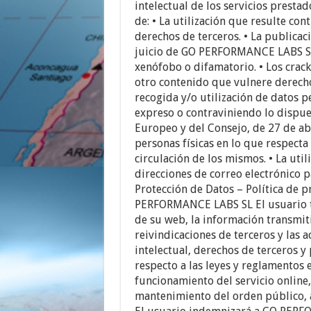
intelectual de los servicios prest
de: • La utilización que resulte cont
derechos de terceros. • La publicac
juicio de GO PERFORMANCE LABS SL, r
xenófobo o difamatorio. • Los crac
otro contenido que vulnere derechos
recogida y/o utilización de datos p
expreso o contraviniendo lo dispu
Europeo y del Consejo, de 27 de abr
personas físicas en lo que respecta 
circulación de los mismos. • La util
direcciones de correo electrónico 
Protección de Datos – Política de 
PERFORMANCE LABS SL El usuario ti
de su web, la información transmiti
reivindicaciones de terceros y las 
intelectual, derechos de terceros y
respecto a las leyes y reglamentos e
funcionamiento del servicio online,
mantenimiento del orden público, a