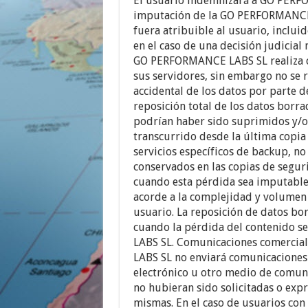
El usuario indemnizará a GO PERFO
imputación de la GO PERFORMANCE 
fuera atribuible al usuario, inclui
en el caso de una decisión judicial 
GO PERFORMANCE LABS SL realiza co
sus servidores, sin embargo no se 
accidental de los datos por parte d
reposición total de los datos borra
podrían haber sido suprimidos y/o
transcurrido desde la última copia 
servicios específicos de backup, no
conservados en las copias de seg
cuando esta pérdida sea imputable a
acorde a la complejidad y volumen 
usuario. La reposición de datos bor
cuando la pérdida del contenido s
LABS SL. Comunicaciones comercial
LABS SL no enviará comunicaciones
electrónico u otro medio de comun
no hubieran sido solicitadas o exp
mismas. En el caso de usuarios con 