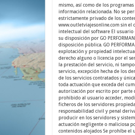
mismo, así como de los programas 
información relacionada. No se per
estrictamente privado de los conteni
www.outletviajesonline.com sin el 
intelectual del software El usuari
su disposición por GO PERFORMANC
disposición pública. GO PERFORMA
explotación y propiedad intelectua
derecho alguno o licencia por el se
la prestación del servicio, ni tamp
servicio, excepción hecha de los de
de los servicios contratados y úni
toda actuación que exceda del cump
autorización por escrito por par
prohibido al usuario acceder, modif
ficheros de los servidores propi
responsabilidad civil y penal deri
producir en los servidores y siste
actuación negligente o maliciosa po
contenidos alojados Se prohíbe el u