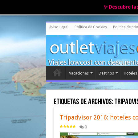
✨ Descubre la
Aviso Legal
Politica de Cookies
Politica de pri
Vacaciones
Destinos
Hoteles
Etiquetas de archivos:
tripadvi
Tripadvisor 2016: hoteles c
0