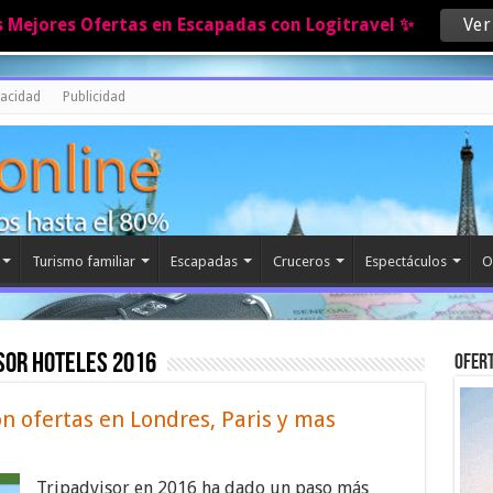
s Mejores Ofertas en Escapadas con Logitravel ✨
Ver
vacidad
Publicidad
Turismo familiar
Escapadas
Cruceros
Espectáculos
O
sor hoteles 2016
Ofert
on ofertas en Londres, Paris y mas
Tripadvisor en 2016 ha dado un paso más