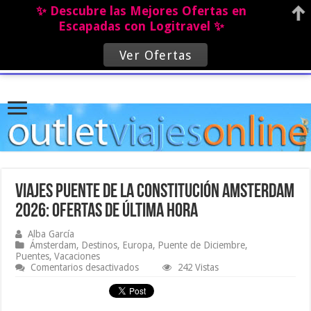
✨ Descubre las Mejores Ofertas en
Escapadas con Logitravel ✨
Ver Ofertas
Viajes Puente de la Constitución Amsterdam
2026: Ofertas de última hora
Alba García
Ámsterdam
,
Destinos
,
Europa
,
Puente de Diciembre
,
Puentes
,
Vacaciones
en
Comentarios desactivados
242 Vistas
Viajes
Puente
de