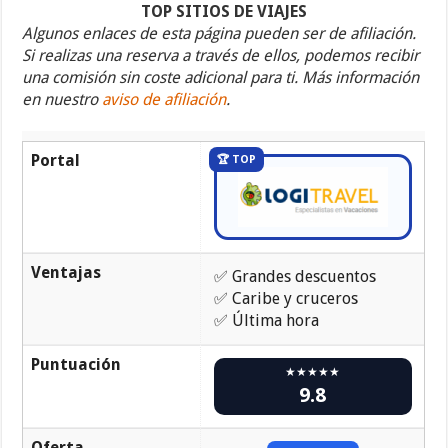
la
TOP SITIOS DE VIAJES
Constitución
Algunos enlaces de esta página pueden ser de afiliación.
Amsterdam
2026:
Si realizas una reserva a través de ellos, podemos recibir
Ofertas
una comisión sin coste adicional para ti. Más información
de
última
en nuestro
aviso de afiliación
.
hora
Portal
🏆 TOP
Ventajas
✅ Grandes descuentos
✅ Caribe y cruceros
✅ Última hora
Puntuación
★★★★★
9.8
Oferta