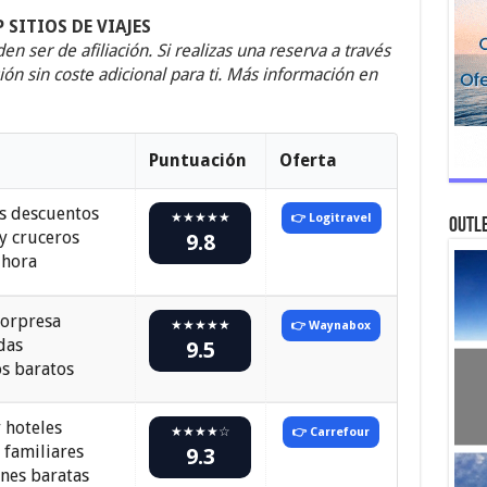
 SITIOS DE VIAJES
n ser de afiliación. Si realizas una reserva a través
ón sin coste adicional para ti. Más información en
Puntuación
Oferta
s descuentos
★★★★★
👉 Logitravel
Outle
y cruceros
9.8
 hora
sorpresa
★★★★★
👉 Waynabox
das
9.5
s baratos
y hoteles
★★★★☆
👉 Carrefour
 familiares
9.3
nes baratas