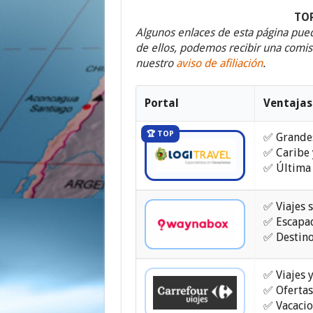
la
TOP
Constitución
Niza
Algunos enlaces de esta página puede
2026:
de ellos, podemos recibir una comisi
Ofertas
nuestro
aviso de afiliación
.
de
última
hora
Portal
Ventajas
🏆 TOP
✅ Grande
✅ Caribe 
✅ Última
✅ Viajes 
✅ Escapa
✅ Destino
✅ Viajes 
✅ Ofertas
✅ Vacacio