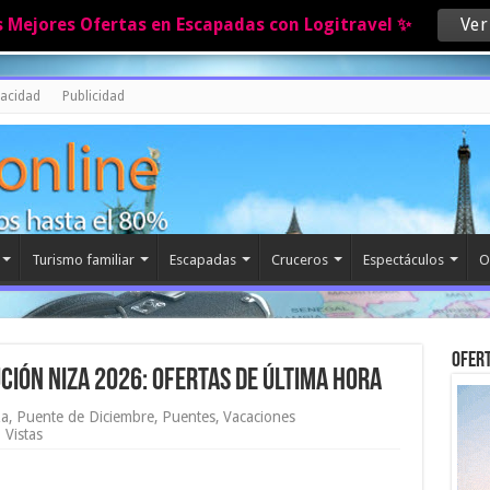
s Mejores Ofertas en Escapadas con Logitravel ✨
Ver
vacidad
Publicidad
Turismo familiar
Escapadas
Cruceros
Espectáculos
O
Ofert
ución Niza 2026: Ofertas de última hora
za
,
Puente de Diciembre
,
Puentes
,
Vacaciones
 Vistas