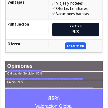
Ventajas
✅ Viajes y hoteles
✅ Ofertas familiares
✅ Vacaciones baratas
Puntuación
★★★★☆
9.3
Oferta
👉 Carrefour
Opiniones
Calidad del Servicio - 80%
Precio - 90%
85
%
Valoracion Global