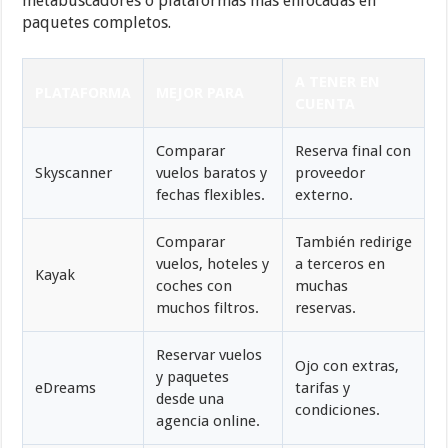
metabuscadores o plataformas más enfocadas en
paquetes completos.
A TENER EN
PLATAFORMA
MEJOR PARA
CUENTA
Comparar
Reserva final con
Skyscanner
vuelos baratos y
proveedor
fechas flexibles.
externo.
Comparar
También redirige
vuelos, hoteles y
a terceros en
Kayak
coches con
muchas
muchos filtros.
reservas.
Reservar vuelos
Ojo con extras,
y paquetes
eDreams
tarifas y
desde una
condiciones.
agencia online.