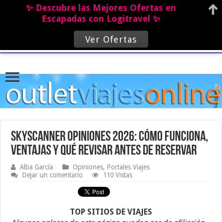
✨ Descubre las Mejores Ofertas en
Escapadas con Logitravel ✨
Ver Ofertas
Skyscanner opiniones 2026: cómo funciona,
ventajas y qué revisar antes de reservar
Alba García
Opiniones
,
Portales Viajes
Dejar un comentario
110 Vistas
TOP SITIOS DE VIAJES