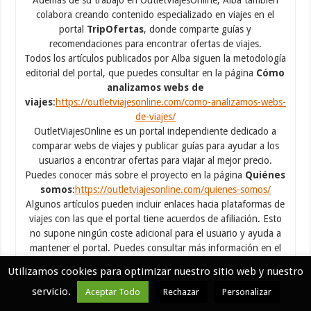
Además de su trabajo en OutletViajesOnline, Alba también
colabora creando contenido especializado en viajes en el
portal
TripOfertas
, donde comparte guías y
recomendaciones para encontrar ofertas de viajes.
Todos los artículos publicados por Alba siguen la metodología
editorial del portal, que puedes consultar en la página
Cómo
analizamos webs de
viajes
:
https://outletviajesonline.com/como-analizamos-webs-
de-viajes/
OutletViajesOnline es un portal independiente dedicado a
comparar webs de viajes y publicar guías para ayudar a los
usuarios a encontrar ofertas para viajar al mejor precio.
Puedes conocer más sobre el proyecto en la página
Quiénes
somos
:
https://outletviajesonline.com/quienes-somos/
Algunos artículos pueden incluir enlaces hacia plataformas de
viajes con las que el portal tiene acuerdos de afiliación. Esto
no supone ningún coste adicional para el usuario y ayuda a
mantener el portal. Puedes consultar más información en el
aviso de afiliación
:
https://outletviajesonline.com/aviso-de-
Utilizamos cookies para optimizar nuestro sitio web y nuestro
afiliacion/
servicio.
Si deseas contactar con Alba García puedes hacerlo a través
Aceptar Todo
Rechazar
Personalizar
del correo electrónico:
alba.garcia@outletviajesonline.com