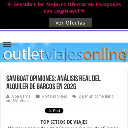
✨ Descubre las Mejores Ofertas en Escapadas
con Logitravel ✨
Ver Ofertas
Samboat opiniones: análisis real del
alquiler de barcos en 2026
Alba García
Portales Viajes
Dejar un comentario
581 Vistas
TOP SITIOS DE VIAJES