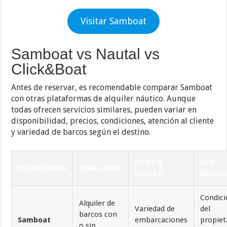
Visitar Samboat
Samboat vs Nautal vs
Click&Boat
Antes de reservar, es recomendable comparar Samboat
con otras plataformas de alquiler náutico. Aunque
todas ofrecen servicios similares, pueden variar en
disponibilidad, precios, condiciones, atención al cliente
y variedad de barcos según el destino.
PUNTO
QUÉ
PLATAFORMA
IDEAL PARA
FUERTE
REVISA
Condic
Alquiler de
Variedad de
del
barcos con
Samboat
embarcaciones
propiet
o sin