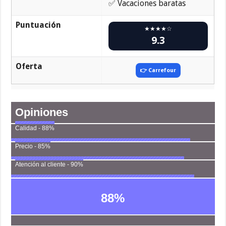
✅ Vacaciones baratas
Puntuación
★★★★☆
9.3
Oferta
👉 Carrefour
Opiniones
Calidad - 88%
Precio - 85%
Atención al cliente - 90%
88
%